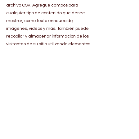
archivo CSV. Agregue campos para
cualquier tipo de contenido que desee
mostrar, como texto enriquecido,
imágenes, videos y más. También puede
recopilar y almacenar información de los
visitantes de su sitio utilizando elementos
de entrada como formularios y campos
personalizados.
Asegúrese de hacer clic en Sincronizar
después de realizar cambios en una
colección, para que los visitantes puedan
ver su contenido más reciente en su sitio
en vivo. Obtenga una vista previa de su
sitio para verificar que todos sus
elementos muestren contenido de los
campos de colección correctos.