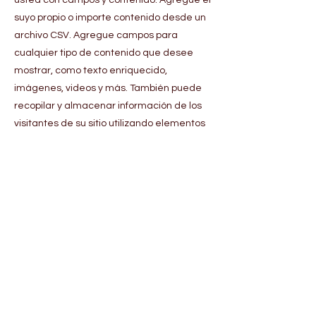
usted con campos y contenido. Agregue el
suyo propio o importe contenido desde un
archivo CSV. Agregue campos para
cualquier tipo de contenido que desee
mostrar, como texto enriquecido,
imágenes, videos y más. También puede
recopilar y almacenar información de los
visitantes de su sitio utilizando elementos
de entrada como formularios y campos
personalizados.
Asegúrese de hacer clic en Sincronizar
después de realizar cambios en una
colección, para que los visitantes puedan
ver su contenido más reciente en su sitio
en vivo. Obtenga una vista previa de su
sitio para verificar que todos sus
elementos muestren contenido de los